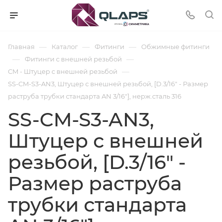
—
—
—
Главная
Каталог
Фитинги
Обжимные фитинги
—
—
Фитинги с внешней резьбой
—
CM - Штуцер с внешней резьбой
SS-CM-S3-AN3, Штуцер с внешней резьбой, [D.3/16" - Размер
раструба трубки стандарта AN 3/16"], нерж.сталь 316
SS-CM-S3-AN3,
Штуцер с внешней
резьбой, [D.3/16" -
Размер раструба
трубки стандарта