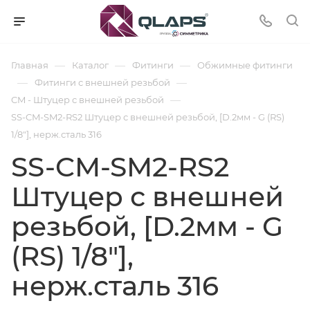
—
—
—
Главная
Каталог
Фитинги
Обжимные фитинги
—
—
Фитинги с внешней резьбой
—
CM - Штуцер с внешней резьбой
SS-CM-SM2-RS2 Штуцер с внешней резьбой, [D.2мм - G (RS)
1/8"], нерж.сталь 316
SS-CM-SM2-RS2
Штуцер с внешней
резьбой, [D.2мм - G
(RS) 1/8"],
нерж.сталь 316