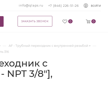
info@qlaps.ru
+7 (846) 226-51-26
ВОЙТИ
0
0
ЗАКАЗАТЬ ЗВОНОК
—
—
AF - Трубный переходник с внутренней резьбой
ль 316
еходник с
 NPT 3/8"],