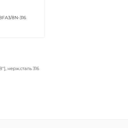
8FA3/8N-316
], нерж.сталь 316