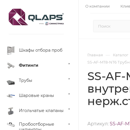
О компании
Кли
Шкафы отбора проб
—
Главная
Каталог
SS-AF-MT8-NT6 Трубны
Фитинги
SS-AF-
Трубы
внутрен
Шаровые краны
нерж.с
Игольчатые клапаны
Артикул:
SS-AF-M
Пробоотборные
цилиндры