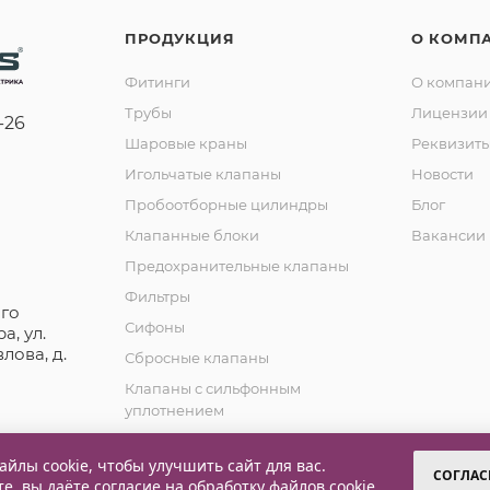
ПРОДУКЦИЯ
О КОМП
Фитинги
О компан
Трубы
Лицензии 
-26
Шаровые краны
Реквизит
Игольчатые клапаны
Новости
Пробоотборные цилиндры
Блог
Клапанные блоки
Вакансии
Предохранительные клапаны
Фильтры
го
Сифоны
а, ул.
лова, д.
Сбросные клапаны
Клапаны с сильфонным
уплотнением
Обратные клапаны
йлы cookie, чтобы улучшить сайт для вас.
СОГЛАС
те, вы даёте согласие на обработку
файлов cookie
.