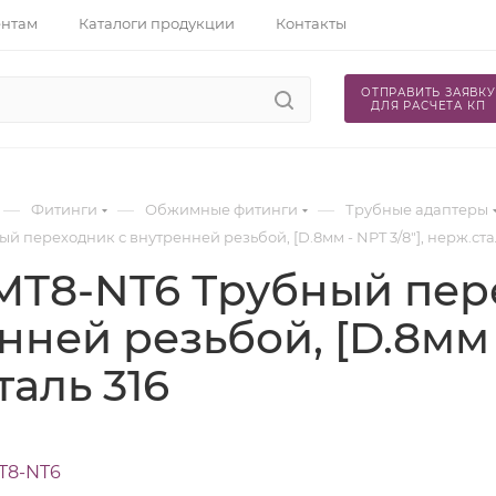
ентам
Каталоги продукции
Контакты
ОТПРАВИТЬ ЗАЯВКУ
ДЛЯ РАСЧЕТА КП
—
—
—
Фитинги
Обжимные фитинги
Трубные адаптеры
й переходник с внутренней резьбой, [D.8мм - NPT 3/8"], нерж.ста
MT8-NT6 Трубный пер
ней резьбой, [D.8мм -
таль 316
T8-NT6