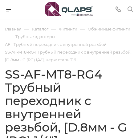
—
—
—
Главная
Каталог
Фитинги
Обжимные фитинги
—
—
Трубные адаптеры
—
AF - Трубный переходник с внутренней резьбой
SS-AF-MT8-RG4 Трубный переходник с внутренней резьбой,
[D.8мм - G (RG) 1/4"], нерж.сталь 316
SS-AF-MT8-RG4
Трубный
переходник с
внутренней
резьбой, [D.8мм - G