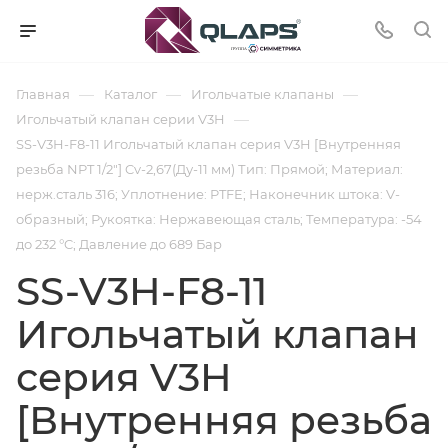
—
—
—
Главная
Каталог
Игольчатые клапаны
—
Игольчатый клапан серии V3H
SS-V3H-F8-11 Игольчатый клапан серия V3H [Внутренняя
резьба NPT 1/2"] Cv-2,67(Ду-11 мм) Тип: Прямой; Материал:
нерж.сталь 316; Уплотнение: PTFE; Наконечник штока: V-
образный; Рукоятка: Нержавеющая сталь; Температура: -54
до 232 °C; Давление до 689 Бар
SS-V3H-F8-11
Игольчатый клапан
серия V3H
[Внутренняя резьба