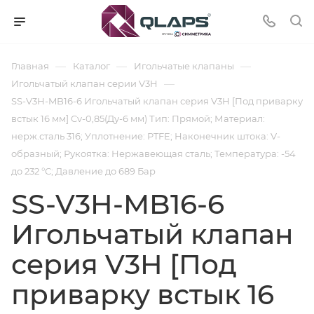
—
—
—
Главная
Каталог
Игольчатые клапаны
—
Игольчатый клапан серии V3H
SS-V3H-MB16-6 Игольчатый клапан серия V3H [Под приварку
встык 16 мм] Cv-0,85(Ду-6 мм) Тип: Прямой; Материал:
нерж.сталь 316; Уплотнение: PTFE; Наконечник штока: V-
образный; Рукоятка: Нержавеющая сталь; Температура: -54
до 232 °C; Давление до 689 Бар
SS-V3H-MB16-6
Игольчатый клапан
серия V3H [Под
приварку встык 16