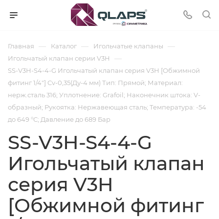
—
—
—
Главная
Каталог
Игольчатые клапаны
—
Игольчатый клапан серии V3H
SS-V3H-S4-4-G Игольчатый клапан серия V3H [Обжимной
фитинг 1/4"] Cv-0,35(Ду-4 мм) Тип: Прямой; Материал:
нерж.сталь 316; Уплотнение: Grafoil; Наконечник штока: V-
образный; Рукоятка: Нержавеющая сталь; Температура: -54
до 649 °C; Давление до 689 Бар
SS-V3H-S4-4-G
Игольчатый клапан
серия V3H
[Обжимной фитинг