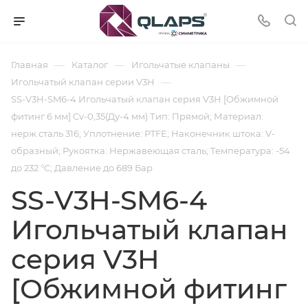
—
—
—
Главная
Каталог
Игольчатые клапаны
—
Игольчатый клапан серии V3H
SS-V3H-SM6-4 Игольчатый клапан серия V3H [Обжимной
фитинг 6 мм] Cv-0,35(Ду-4 мм) Тип: Прямой; Материал:
нерж.сталь 316; Уплотнение: PTFE; Наконечник штока: V-
образный; Рукоятка: Нержавеющая сталь; Температура: -54
до 232 °C; Давление до 689 Бар
SS-V3H-SM6-4
Игольчатый клапан
серия V3H
[Обжимной фитинг