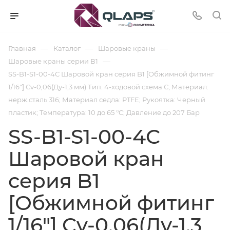
—
—
—
Главная
Каталог
Шаровые краны
—
Шаровые краны серии В1
SS-B1-S1-00-4C Шаровой кран серия B1 [Обжимной фитинг
1/16"] Cv-0,06(Ду-1,3 мм) Тип: 4-ходовой схема C; Материал:
нерж.сталь 316; Материал седла: PTFE; Рукоятка: Черный
пластик; Температура: 10 до 65 °C; Давление до 207 Бар
SS-B1-S1-00-4C
Шаровой кран
серия B1
[Обжимной фитинг
1/16"] Cv-0,06(Ду-1,3