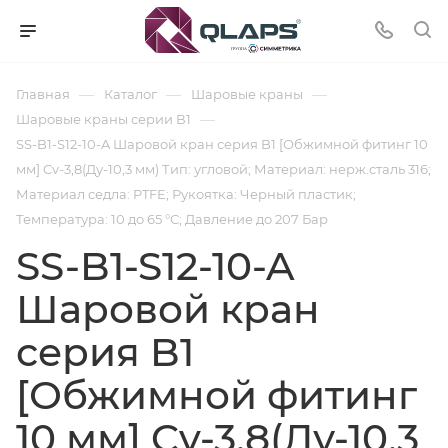
—
—
—
Главная
Каталог
Шаровые краны
—
Шаровые краны серии В1
SS-B1-S12-10-A Шаровой кран серия B1 [Обжимной фитинг 10
мм] Cv-3,8(Ду-10,3 мм) Тип: угловой; Материал: нерж.сталь 316;
Материал седла: PTFE; Рукоятка: Черный пластик;
Температура: 10 до 65 °C; Давление до 207 Бар
SS-B1-S12-10-A
Шаровой кран
серия B1
[Обжимной фитинг
10 мм] Cv-3,8(Ду-10,3