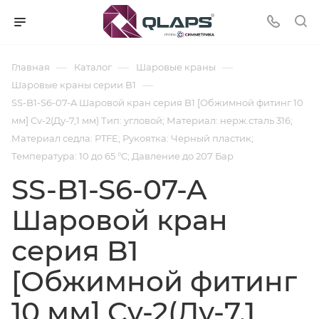
—
—
—
Главная
Каталог
Шаровые краны
—
Шаровые краны серии В1
SS-B1-S6-07-A Шаровой кран серия B1 [Обжимной фитинг 10
мм] Cv-2(Ду-7,1 мм) Тип: угловой; Материал: нерж.сталь 316;
Материал седла: PTFE; Рукоятка: Черный пластик;
Температура: 10 до 65 °C; Давление до 207 Бар
SS-B1-S6-07-A
Шаровой кран
серия B1
[Обжимной фитинг
10 мм] Cv-2(Ду-7,1