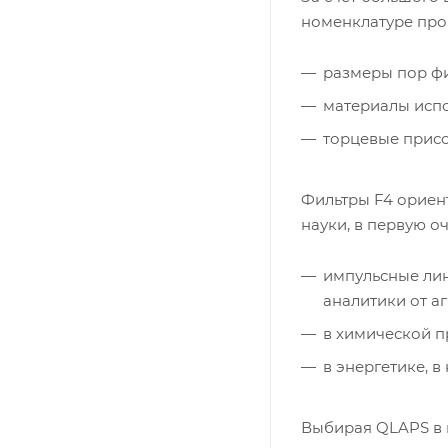
номенклатуре пр
размеры пор фи
материалы испол
торцевые присо
Фильтры F4 ориен
науки, в первую о
импульсные лин
аналитики от а
в химической п
в энергетике, в
Выбирая QLAPS в к