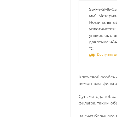
SS-F4-SM6-05
мм]. Материал
Номинальный 
уплотнителя: 
упаковка: ст
давление: 414
°С.
Доступно дл
Ключевой особенн
демонтажа фильтра
Суть метода «обр
фильтра, таким о
За счёт большого