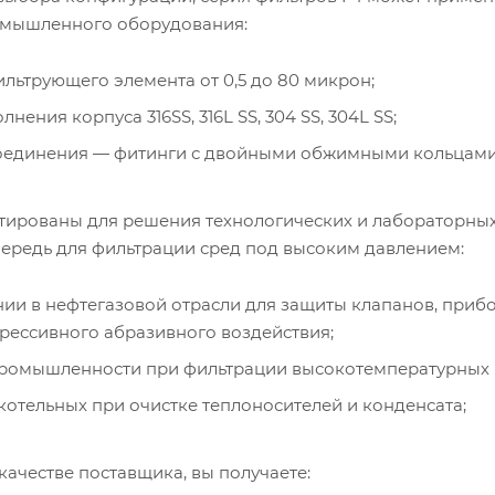
омышленного оборудования:
льтрующего элемента от 0,5 до 80 микрон;
нения корпуса 316SS, 316L SS, 304 SS, 304L SS;
единения — фитинги с двойными обжимными кольцами, 
тированы для решения технологических и лабораторных
чередь для фильтрации сред под высоким давлением:
ии в нефтегазовой отрасли для защиты клапанов, приб
грессивного абразивного воздействия;
ромышленности при фильтрации высокотемпературных и
 котельных при очистке теплоносителей и конденсата;
ачестве поставщика, вы получаете: