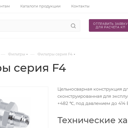
ентам
Каталоги продукции
Контакты
ОТПРАВИТЬ ЗАЯВКУ
ДЛЯ РАСЧЕТА КП
—
—
Фильтры
Фильтры серия F4
ы серия F4
Цельносварная конструкция д
сконструированная для эксплу
+482 ℃, под давлением до 414 
Технические х