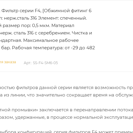
, Фильтр серии F4, [Обжимной фитинг 6
: нерж.сталь 316 Элемент: спеченный.
размер пор: 0,5 мкм. Материал
нерж. сталь 316 с серебрением. Чистка и
андартная. Максимальное рабочее
 бар. Рабочая температура: от -29 до 482
я заказа
Арт.: SS-F4-SM6-05
остью фильтров данной серии является возможность п
 из линии, что значительно сокращает время на обслуж
атной промывки» заключается в перенаправлении поток
бразом, удержанные, в процессе нормальной эксплуатац
 выбора конфигураций, серия фильтров F4 может примен