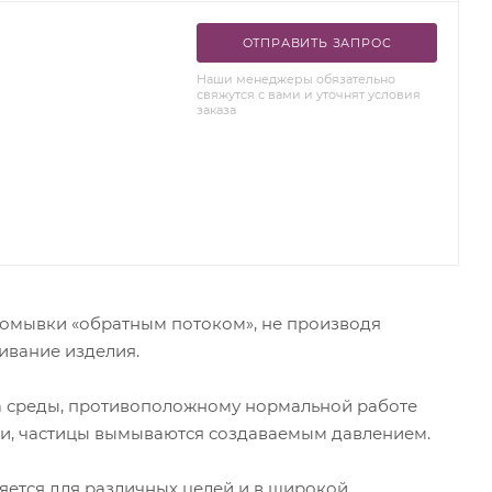
ОТПРАВИТЬ ЗАПРОС
Наши менеджеры обязательно
свяжутся с вами и уточнят условия
заказа
ромывки «обратным потоком», не производя
ивание изделия.
а среды, противоположному нормальной работе
ии, частицы вымываются создаваемым давлением.
яется для различных целей и в широкой