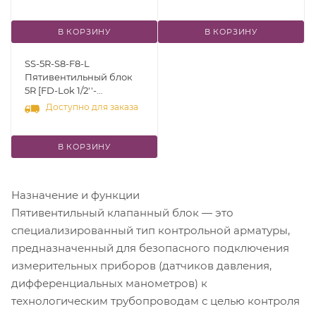
Тип: Клапан,
(соответствует стандарту
Бар
встроенный в линию;
MSS SP-99)] Cv-0,35 (4
Материал:
мм) Тип: Компактный
В КОРЗИНУ
В КОРЗИНУ
Нержавеющая сталь 316
тип; Материал:
Уплотнение: PTFE;
Нержавеющая сталь 316
SS-5R-S8-F8-L
Температура: от -54 до
Уплотнение: PTFE;
Пятивентильный блок
232 °С; Давление до 414
Температура: от -54 до
5R [FD-Lok 1/2''-
Бар
232 °С; Давление до 414
Внутренняя резьба NPT
Доступно для заказа
Бар
1/2''] Cv-0,35 (4 мм) Тип:
Клапан, встроенный в
линию; Материал:
В КОРЗИНУ
Нержавеющая сталь 316
Уплотнение: PTFE;
Температура: от -54 до
Назначение и функции
232 °С; Давление до 414
Бар
Пятивентильный клапанный блок — это
специализированный тип контрольной арматуры,
предназначенный для безопасного подключения
измерительных приборов (датчиков давления,
дифференциальных манометров) к
технологическим трубопроводам с целью контроля