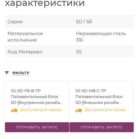
характеристики
Серия
5D / 5R
Материальное
Нержавеющая сталь
исполнение
316
Код Материал
SS
ФИЛЬТР
SS-5D-F8-B-TP
SS-5D-M8-C-TP
Пятивентильный блок
Пятивентильный блок
5D [Внутренняя резьба
5D [Внешняя резьба
NPT 1/2''-Фланец
NPT 1/2''-Фланец
Доступно для заказа
Доступно для заказа
(соответствует стандарту
(соответствует стандарту
MSS SP-99)]
MSS SP-99)]
Дренаж:Внутренняя
Дренаж:Внутренняя
ОТПРАВИТЬ ЗАПРОС
ОТПРАВИТЬ ЗАПРОС
резьба NPT 1/4" Cv-0,35 (4
резьба NPT 1/4" Cv-0,35 (4
мм) Тип: Функция
мм) Тип: Компактный