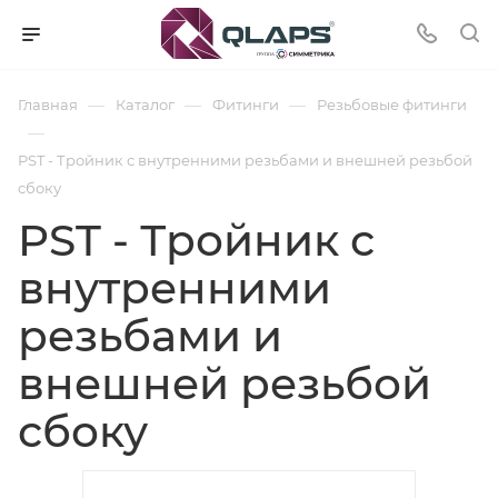
—
—
—
Главная
Каталог
Фитинги
Резьбовые фитинги
—
PST - Тройник с внутренними резьбами и внешней резьбой
сбоку
PST - Тройник с
внутренними
резьбами и
внешней резьбой
сбоку