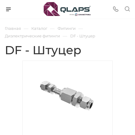
—
—
—
Главная
Каталог
Фитинги
—
Диэлектрические фитинги
DF - Штуцер
DF - Штуцер