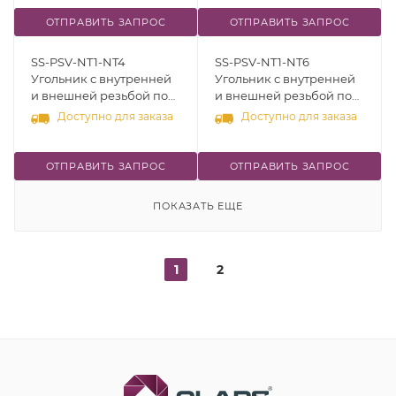
ОТПРАВИТЬ ЗАПРОС
ОТПРАВИТЬ ЗАПРОС
SS-PSV-NT1-NT4
SS-PSV-NT1-NT6
Угольник с внутренней
Угольник с внутренней
и внешней резьбой под
и внешней резьбой под
45°, [NPT 1/16" - NPT 1/4"],
45°, [NPT 1/16" - NPT 3/8"],
Доступно для заказа
Доступно для заказа
нерж.сталь 316
нерж.сталь 316
ОТПРАВИТЬ ЗАПРОС
ОТПРАВИТЬ ЗАПРОС
ПОКАЗАТЬ ЕЩЕ
1
2