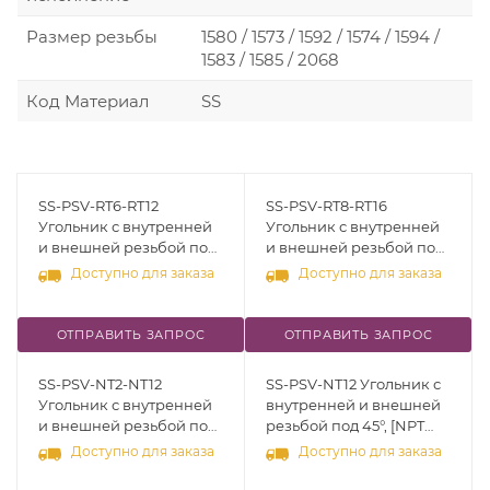
Размер резьбы
1580 / 1573 / 1592 / 1574 / 1594 /
1583 / 1585 / 2068
Код Материал
SS
SS-PSV-RT6-RT12
SS-PSV-RT8-RT16
Угольник с внутренней
Угольник с внутренней
и внешней резьбой под
и внешней резьбой под
45°, [R (RT) 3/8" - R (RT)
45°, [R (RT) 1/2" - R (RT) 1"],
Доступно для заказа
Доступно для заказа
3/4"], нерж.сталь 316
нерж.сталь 316
ОТПРАВИТЬ ЗАПРОС
ОТПРАВИТЬ ЗАПРОС
SS-PSV-NT2-NT12
SS-PSV-NT12 Угольник с
Угольник с внутренней
внутренней и внешней
и внешней резьбой под
резьбой под 45°, [NPT
45°, [NPT 1/8" - NPT 3/4"],
3/4"], нерж.сталь 316
Доступно для заказа
Доступно для заказа
нерж.сталь 316