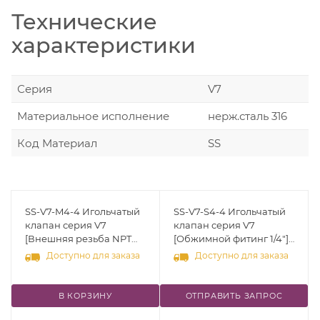
Технические
характеристики
Серия
V7
Материальное исполнение
нерж.сталь 316
Код Материал
SS
SS-V7-M4-4 Игольчатый
SS-V7-S4-4 Игольчатый
клапан серия V7
клапан серия V7
[Внешняя резьба NPT
[Обжимной фитинг 1/4"]
1/4"] Cv-0,27(Ду-4 мм)
Cv-0,27(Ду-4 мм) Тип:
Доступно для заказа
Доступно для заказа
Тип: Прямой; Материал:
Прямой; Материал:
нерж.сталь 316;
нерж.сталь 316;
Уплотнение: FKM;
Уплотнение: FKM;
В КОРЗИНУ
ОТПРАВИТЬ ЗАПРОС
Наконечник штока:
Наконечник штока:
PCTFE; Рукоятка:
PCTFE; Рукоятка: