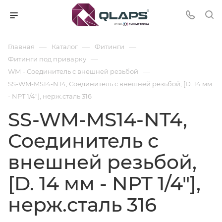
—
—
—
Главная
Каталог
Фитинги
—
Фитинги под приварку
—
WМ - Соединитель с внешней резьбой
SS-WM-MS14-NT4, Соединитель с внешней резьбой, [D. 14 мм
- NPT 1/4"], нерж.сталь 316
SS-WM-MS14-NT4,
Соединитель с
внешней резьбой,
[D. 14 мм - NPT 1/4"],
нерж.сталь 316