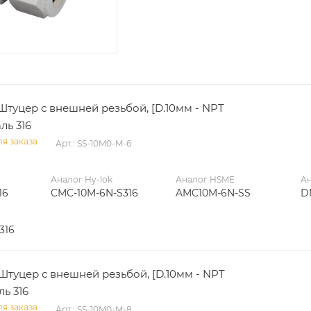
Штуцер с внешней резьбой, [D.10мм - NPT
аль 316
я заказа
Арт.: SS-10M0-M-6
Аналог Hy-lok
Аналог HSME
Ан
16
CMC-10M-6N-S316
AMC10M-6N-SS
D
316
Штуцер с внешней резьбой, [D.10мм - NPT
ль 316
я заказа
Арт.: SS-10M0-M-8