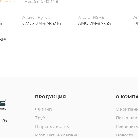
я заказа
Арт.: SS-12M0-M-8
Аналог Hy-lok
Аналог HSME
Ан
6
CMC-12M-8N-S316
AMC12M-8N-SS
D
316
ПРОДУКЦИЯ
О КОМП
Фитинги
О компан
Трубы
Лицензии 
-26
Шаровые краны
Реквизит
Игольчатые клапаны
Новости