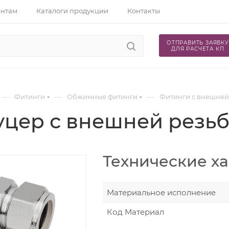
ентам
Каталоги продукции
Контакты
ОТПРАВИТЬ ЗАЯВКУ
ДЛЯ РАСЧЕТА КП
—
—
—
Фитинги
Обжимные фитинги
Фитинги с внешней
уцер с внешней резь
Технические х
Материальное исполнение
Код Материал