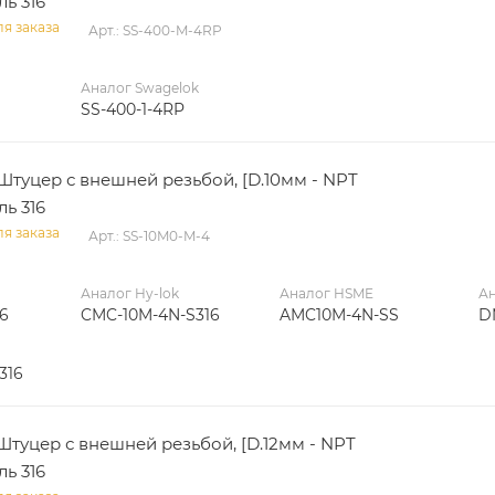
ль 316
я заказа
Арт.: SS-400-M-4RP
Аналог Swagelok
SS-400-1-4RP
Штуцер с внешней резьбой, [D.10мм - NPT
ль 316
я заказа
Арт.: SS-10M0-M-4
Аналог Hy-lok
Аналог HSME
Ан
6
CMC-10M-4N-S316
AMC10M-4N-SS
D
316
Штуцер с внешней резьбой, [D.12мм - NPT
ль 316