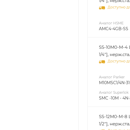
1/4"], нерж.ста
Доступно дл
Аналог HSME
AMC4-4GB-SS
SS-10M0-M-4 
1/4"], нерж.ста
Доступно дл
Аналог Parker
M10MSC1/4N-31
Аналог Superlok
SMC -10M - 4N-
SS-12M0-M-8 
1/2"], нерж.ста