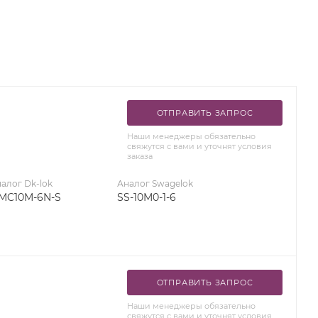
ОТПРАВИТЬ ЗАПРОС
Наши менеджеры обязательно
свяжутся с вами и уточнят условия
заказа
алог Dk-lok
Аналог Swagelok
MC10M-6N-S
SS-10M0-1-6
ОТПРАВИТЬ ЗАПРОС
Наши менеджеры обязательно
свяжутся с вами и уточнят условия