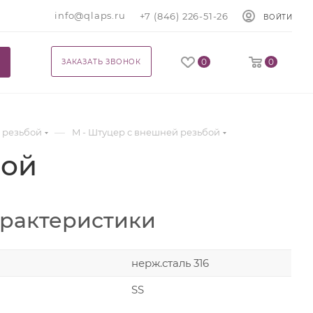
info@qlaps.ru
+7 (846) 226-51-26
ВОЙТИ
0
0
ЗАКАЗАТЬ ЗВОНОК
—
 резьбой
M - Штуцер с внешней резьбой
бой
арактеристики
нерж.сталь 316
SS