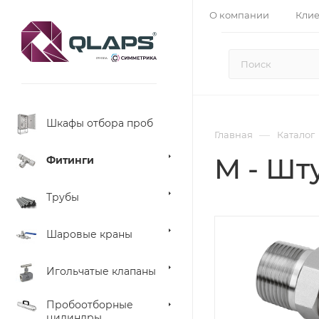
О компании
Кли
Шкафы отбора проб
—
Главная
Каталог
M - Шт
Фитинги
Трубы
Шаровые краны
Игольчатые клапаны
Пробоотборные
цилиндры