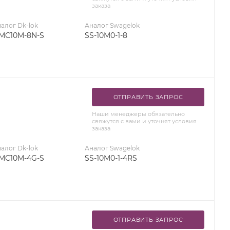
заказа
алог Dk-lok
Аналог Swagelok
MC10M-8N-S
SS-10M0-1-8
ОТПРАВИТЬ ЗАПРОС
Наши менеджеры обязательно
свяжутся с вами и уточнят условия
заказа
алог Dk-lok
Аналог Swagelok
MC10M-4G-S
SS-10M0-1-4RS
ОТПРАВИТЬ ЗАПРОС