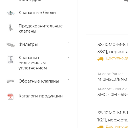
Клапанные блоки
Предохранительные
клапаны
Фильтры
SS-10M0-M-6 
3/8"], нерж.ст
Клапаны с
Доступно дл
сильфонным
уплотнением
Аналог Parker
M10MSC3/8N-3
Обратные клапаны
Аналог Superlok
SMC -10M - 6N-
Каталоги продукции
SS-10M0-M-8 
1/2"], нерж.ста
Доступно дл