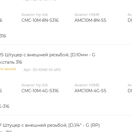
Аналог Hy-lok
Аналог HSME
Ан
6
CMC-10M-8N-S316
AMC10M-8N-SS
D
316
S Штуцер с внешней резьбой, [D.10мм - G
ж.сталь 316
я заказа
Арт.: SS-10M0-M-4RS
Аналог Hy-lok
Аналог HSME
Ан
6
CMC-10M-4G-S316
AMC10M-4G-SS
D
G-316
Штуцер с внешней резьбой, [D.1/4" - G (RP)