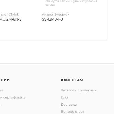
свяжутся с вами и уточнят условия
заказа
алог Dk-lok
Аналог Swagelok
MC12M-8N-S
SS-12M0-1-8
АНИИ
КЛИЕНТАМ
ии
Каталоги продукции
и сертификаты
Блог
ы
Доставка
Вопрос-ответ