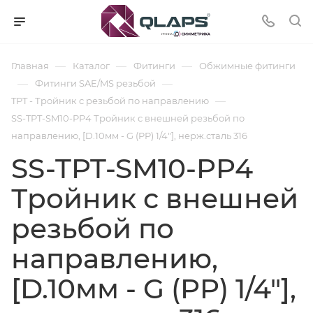
—
—
—
Главная
Каталог
Фитинги
Обжимные фитинги
—
—
Фитинги SAE/MS резьбой
—
TPT - Тройник с резьбой по направлению
SS-TPT-SM10-PP4 Тройник с внешней резьбой по
направлению, [D.10мм - G (PP) 1/4"], нерж.сталь 316
SS-TPT-SM10-PP4
Тройник с внешней
резьбой по
направлению,
[D.10мм - G (PP) 1/4"],