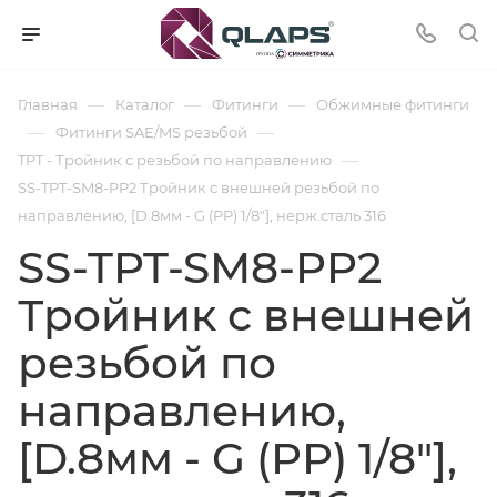
—
—
—
Главная
Каталог
Фитинги
Обжимные фитинги
—
—
Фитинги SAE/MS резьбой
—
TPT - Тройник с резьбой по направлению
SS-TPT-SM8-PP2 Тройник с внешней резьбой по
направлению, [D.8мм - G (PP) 1/8"], нерж.сталь 316
SS-TPT-SM8-PP2
Тройник с внешней
резьбой по
направлению,
[D.8мм - G (PP) 1/8"],