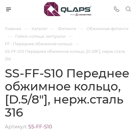
—
—
—
Главная
Каталог
Фитинги
Обжимные фитинги
—
—
Гайки, кольца, заглушки
—
FF - Переднее обжимное кольцо
SS-FF-S10 Переднее обжимное кольцо, [D.5/8"], нерж.сталь
316
SS-FF-S10 Переднее
обжимное кольцо,
[D.5/8"], нерж.сталь
316
Артикул:
SS-FF-S10