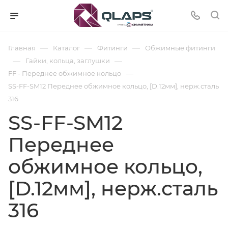
—
—
—
Главная
Каталог
Фитинги
Обжимные фитинги
—
—
Гайки, кольца, заглушки
—
FF - Переднее обжимное кольцо
SS-FF-SM12 Переднее обжимное кольцо, [D.12мм], нерж.сталь
316
SS-FF-SM12
Переднее
обжимное кольцо,
[D.12мм], нерж.сталь
316