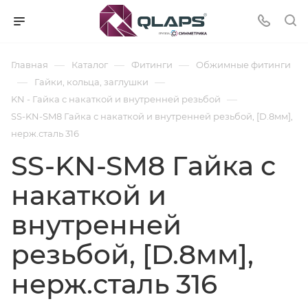
—
—
—
Главная
Каталог
Фитинги
Обжимные фитинги
—
—
Гайки, кольца, заглушки
—
KN - Гайка с накаткой и внутренней резьбой
SS-KN-SM8 Гайка с накаткой и внутренней резьбой, [D.8мм],
нерж.сталь 316
SS-KN-SM8 Гайка с
накаткой и
внутренней
резьбой, [D.8мм],
нерж.сталь 316