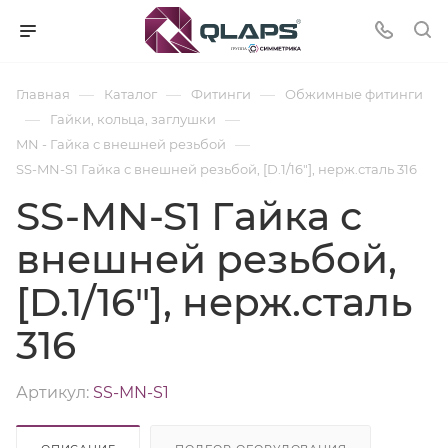
—
—
—
Главная
Каталог
Фитинги
Обжимные фитинги
—
—
Гайки, кольца, заглушки
—
MN - Гайка с внешней резьбой
SS-MN-S1 Гайка с внешней резьбой, [D.1/16"], нерж.сталь 316
SS-MN-S1 Гайка с
внешней резьбой,
[D.1/16"], нерж.сталь
316
Артикул:
SS-MN-S1