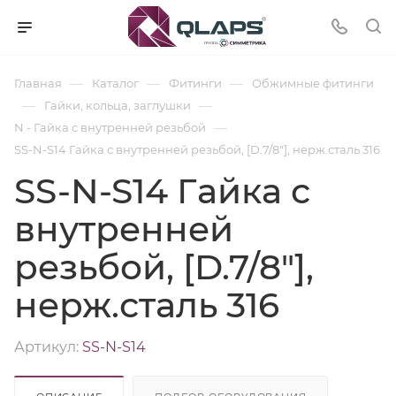
—
—
—
Главная
Каталог
Фитинги
Обжимные фитинги
—
—
Гайки, кольца, заглушки
—
N - Гайка с внутренней резьбой
SS-N-S14 Гайка с внутренней резьбой, [D.7/8"], нерж.сталь 316
SS-N-S14 Гайка с
внутренней
резьбой, [D.7/8"],
нерж.сталь 316
Артикул:
SS-N-S14