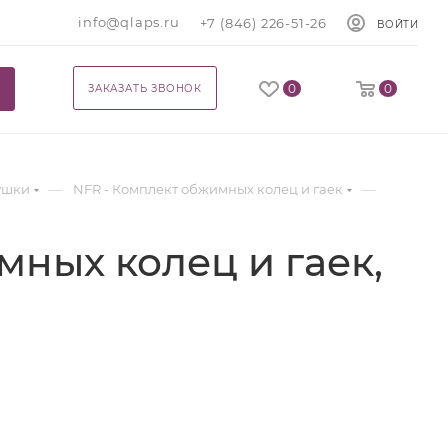
info@qlaps.ru
+7 (846) 226-51-26
ВОЙТИ
0
0
ЗАКАЗАТЬ ЗВОНОК
—
—
лушки
NFR - Комплект обжимных колец и гаек
ных колец и гаек,