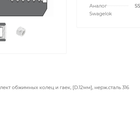
Аналог
S
Swagelok
ект обжимных колец и гаек, [D.12мм], нерж.сталь 316