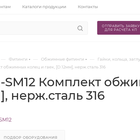
ентам
Каталоги продукции
Контакты
ОТПРАВИТЬ ЗАЯВКУ
ДЛЯ РАСЧЕТА КП
—
—
—
Фитинги
Обжимные фитинги
Гайки, кольца, заг
 обжимных колец и гаек, [D.12мм], нерж.сталь 316
-SM12 Комплект обжим
], нерж.сталь 316
SM12
ПОДБОР ОБОРУДОВАНИЯ