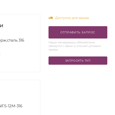
Доступно для заказа
ки
ОТПРАВИТЬ ЗАПРОС
рж.сталь 316
Наши менеджеры обязательно
свяжутся с вами и уточнят условия
заказа
S
ЗАПРОСИТЬ ТКП
NFS-12M-316