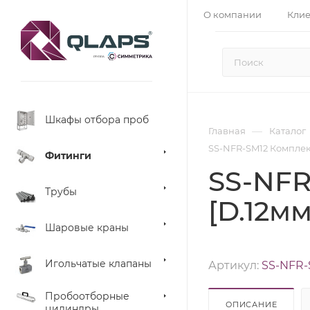
О компании
Кли
Шкафы отбора проб
—
Главная
Каталог
SS-NFR-SM12 Комплект
Фитинги
SS-NFR
Трубы
[D.12мм
Шаровые краны
Игольчатые клапаны
Артикул:
SS-NFR-
Пробоотборные
ОПИСАНИЕ
цилиндры