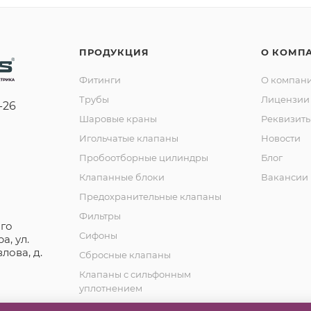
ПРОДУКЦИЯ
О КОМП
Фитинги
О компан
Трубы
Лицензии 
-26
Шаровые краны
Реквизит
Игольчатые клапаны
Новости
Пробоотборные цилиндры
Блог
Клапанные блоки
Вакансии
Предохранительные клапаны
Фильтры
го
Сифоны
а, ул.
лова, д.
Сбросные клапаны
Клапаны с сильфонным
уплотнением
Обратные клапаны