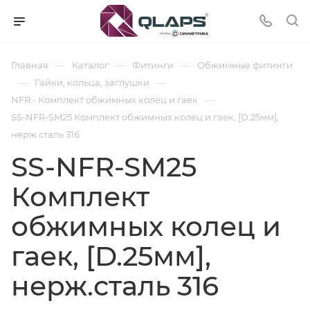
—
—
—
Главная
Каталог
Фитинги
Обжимные фитинги
—
—
Гайки, кольца, заглушки
—
NFR - Комплект обжимных колец и гаек
SS-NFR-SM25 Комплект обжимных колец и гаек, [D.25мм],
нерж.сталь 316
SS-NFR-SM25
Комплект
обжимных колец и
гаек, [D.25мм],
нерж.сталь 316