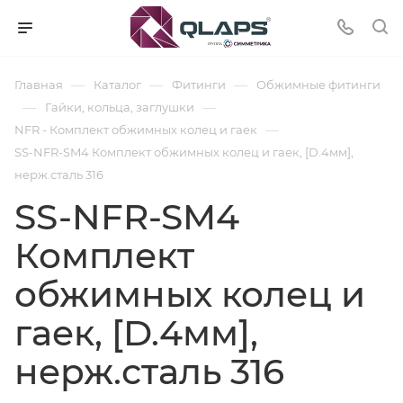
—
—
—
Главная
Каталог
Фитинги
Обжимные фитинги
—
—
Гайки, кольца, заглушки
—
NFR - Комплект обжимных колец и гаек
SS-NFR-SM4 Комплект обжимных колец и гаек, [D.4мм],
нерж.сталь 316
SS-NFR-SM4
Комплект
обжимных колец и
гаек, [D.4мм],
нерж.сталь 316