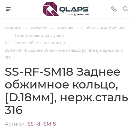
—
—
—
Главная
Каталог
Фитинги
Обжимные фитинги
—
—
Гайки, кольца, заглушки
—
RF - Заднее обжимное кольцо
SS-RF-SM18 Заднее обжимное кольцо, [D.18мм], нерж.сталь
316
SS-RF-SM18 Заднее
обжимное кольцо,
[D.18мм], нерж.сталь
316
Артикул:
SS-RF-SM18