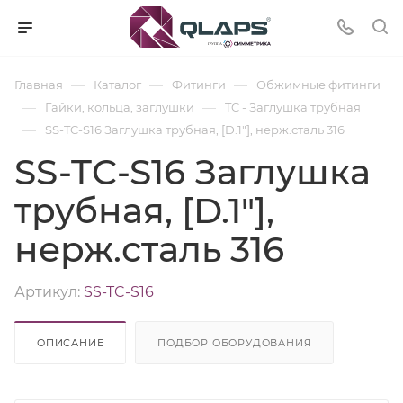
—
—
—
Главная
Каталог
Фитинги
Обжимные фитинги
—
—
Гайки, кольца, заглушки
TC - Заглушка трубная
—
SS-TC-S16 Заглушка трубная, [D.1"], нерж.сталь 316
SS-TC-S16 Заглушка
трубная, [D.1"],
нерж.сталь 316
Артикул:
SS-TC-S16
ОПИСАНИЕ
ПОДБОР ОБОРУДОВАНИЯ