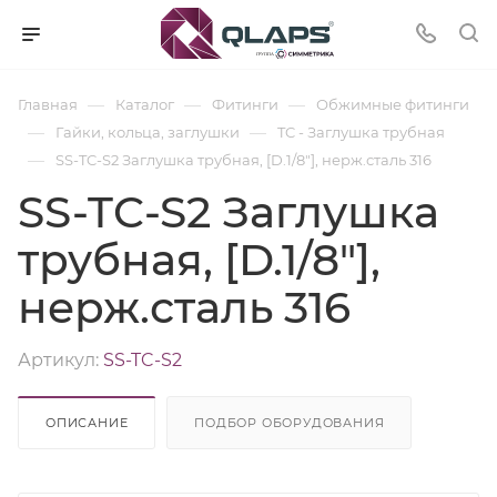
—
—
—
Главная
Каталог
Фитинги
Обжимные фитинги
—
—
Гайки, кольца, заглушки
TC - Заглушка трубная
—
SS-TC-S2 Заглушка трубная, [D.1/8"], нерж.сталь 316
SS-TC-S2 Заглушка
трубная, [D.1/8"],
нерж.сталь 316
Артикул:
SS-TC-S2
ОПИСАНИЕ
ПОДБОР ОБОРУДОВАНИЯ