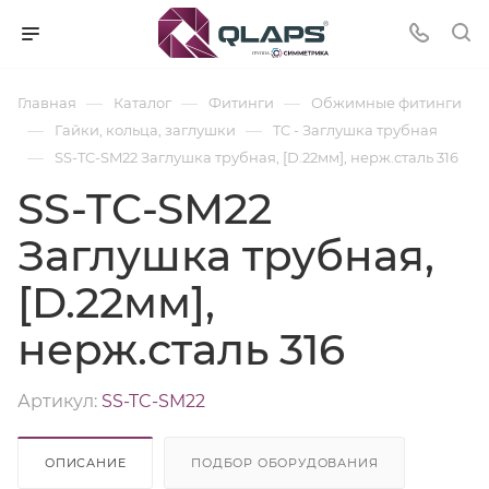
—
—
—
Главная
Каталог
Фитинги
Обжимные фитинги
—
—
Гайки, кольца, заглушки
TC - Заглушка трубная
—
SS-TC-SM22 Заглушка трубная, [D.22мм], нерж.сталь 316
SS-TC-SM22
Заглушка трубная,
[D.22мм],
нерж.сталь 316
Артикул:
SS-TC-SM22
ОПИСАНИЕ
ПОДБОР ОБОРУДОВАНИЯ