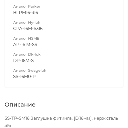
Аналог Parker
BLPM16-316
Аналог Hy-lok
CPA-16M-S316
Аналог HSME
AP-16 M-SS
Аналог Dk-lok
DP-16M-S
Аналог Swagelok
SS-16M0-P
Описание
SS-TP-SM16 Заглушка фитинга, [D.16мм], нерж.сталь
316