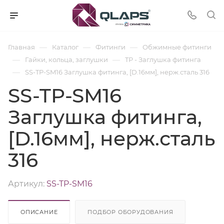
—
—
—
Главная
Каталог
Фитинги
Обжимные фитинги
—
—
Гайки, кольца, заглушки
TP - Заглушка фитинга
—
SS-TP-SM16 Заглушка фитинга, [D.16мм], нерж.сталь 316
SS-TP-SM16
Заглушка фитинга,
[D.16мм], нерж.сталь
316
Артикул:
SS-TP-SM16
ОПИСАНИЕ
ПОДБОР ОБОРУДОВАНИЯ