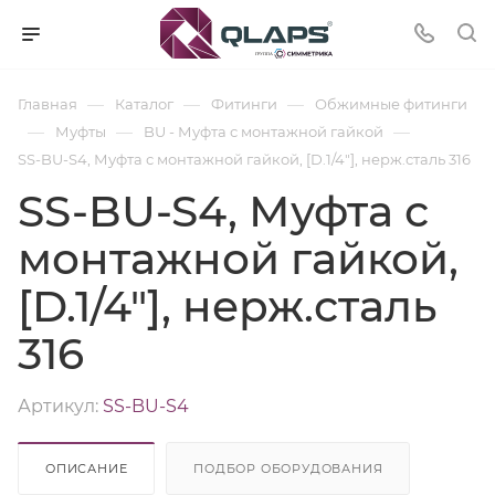
—
—
—
Главная
Каталог
Фитинги
Обжимные фитинги
—
—
—
Муфты
BU - Муфта с монтажной гайкой
SS-BU-S4, Муфта с монтажной гайкой, [D.1/4"], нерж.сталь 316
SS-BU-S4, Муфта с
монтажной гайкой,
[D.1/4"], нерж.сталь
316
Артикул:
SS-BU-S4
ОПИСАНИЕ
ПОДБОР ОБОРУДОВАНИЯ