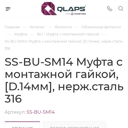
—
—
—
Главная
Каталог
Фитинги
Обжимные фитинги
—
—
—
Муфты
BU - Муфта с монтажной гайкой
SS-BU-SM14 Муфта с монтажной гайкой, [D.14мм], нерж.сталь
316
SS-BU-SM14 Муфта с
монтажной гайкой,
[D.14мм], нерж.сталь
316
Артикул:
SS-BU-SM14