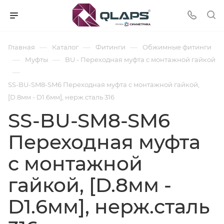
—
—
—
Главная
Каталог
Фитинги
Обжимные фитинги
—
—
Муфты
BU - Переходная муфта с монтажной гайкой
—
SS-BU-SM8-SM6 Переходная муфта с монтажной гайкой,
[D.8мм - D1.6мм], нерж.сталь 316
SS-BU-SM8-SM6
Переходная муфта
с монтажной
гайкой, [D.8мм -
D1.6мм], нерж.сталь