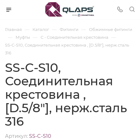
—
—
—
Главная
Каталог
Фитинги
Обжимные фитинги
—
—
—
Муфты
C - Соединительная крестовина
SS-C-S10, Соединительная крестовина , [D.5/8"], нерж.сталь
316
SS-C-S10,
Соединительная
крестовина ,
[D.5/8"], нерж.сталь
316
Артикул:
SS-C-S10