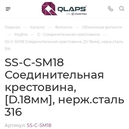
—
—
—
Главная
Каталог
Фитинги
Обжимные фитинги
—
—
—
Муфты
C - Соединительная крестовина
SS-C-SM18 Соединительная крестовина, [D.18мм], нерж.сталь
316
SS-C-SM18
Соединительная
крестовина,
[D.18мм], нерж.сталь
316
Артикул:
SS-C-SM18