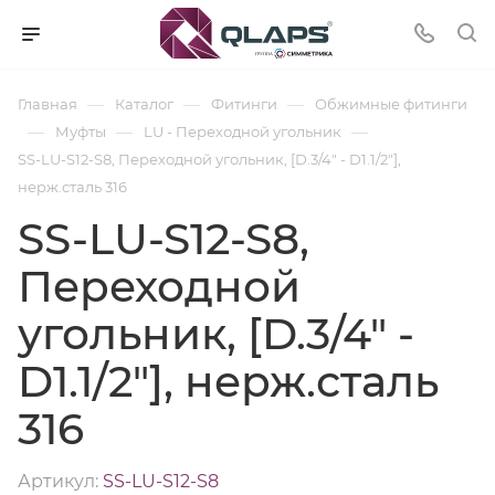
—
—
—
Главная
Каталог
Фитинги
Обжимные фитинги
—
—
—
Муфты
LU - Переходной угольник
SS-LU-S12-S8, Переходной угольник, [D.3/4" - D1.1/2"],
нерж.сталь 316
SS-LU-S12-S8,
Переходной
угольник, [D.3/4" -
D1.1/2"], нерж.сталь
316
Артикул:
SS-LU-S12-S8