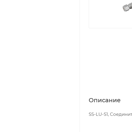
Описание
SS-LU-S1, Соедините