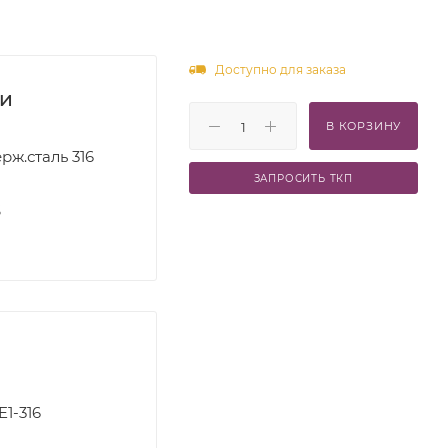
Доступно для заказа
ки
В КОРЗИНУ
рж.сталь 316
ЗАПРОСИТЬ ТКП
S
E1-316