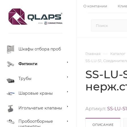
О компании
Кли
Шкафы отбора проб
—
Главная
Каталог
SS-LU-S1, Соединитель
Фитинги
SS-LU-S
Трубы
нерж.с
Шаровые краны
Игольчатые клапаны
Артикул:
SS-LU-S1
Пробоотборные
ОПИСАНИЕ
цилиндры