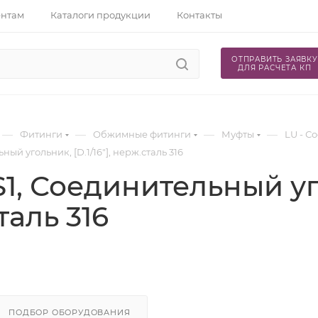
ентам
Каталоги продукции
Контакты
ОТПРАВИТЬ ЗАЯВКУ
ДЛЯ РАСЧЕТА КП
—
—
—
—
Фитинги
Обжимные фитинги
Муфты
LU - С
ный угольник, [D.1/16"], нерж.сталь 316
1, Соединительный угол
таль 316
ПОДБОР ОБОРУДОВАНИЯ