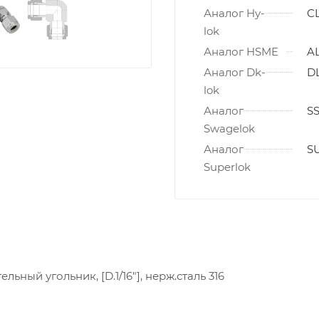
Аналог Hy-
CL
lok
Аналог HSME
AL
Аналог Dk-
DL
lok
Аналог
SS
Swagelok
Аналог
SU
Superlok
льный угольник, [D.1/16"], нерж.сталь 316