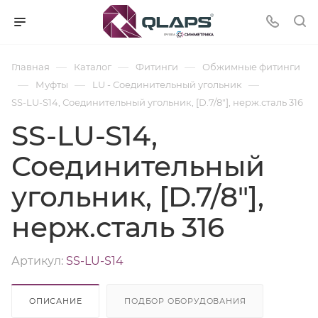
—
—
—
Главная
Каталог
Фитинги
Обжимные фитинги
—
—
—
Муфты
LU - Соединительный угольник
SS-LU-S14, Соединительный угольник, [D.7/8"], нерж.сталь 316
SS-LU-S14,
Соединительный
угольник, [D.7/8"],
нерж.сталь 316
Артикул:
SS-LU-S14
ОПИСАНИЕ
ПОДБОР ОБОРУДОВАНИЯ