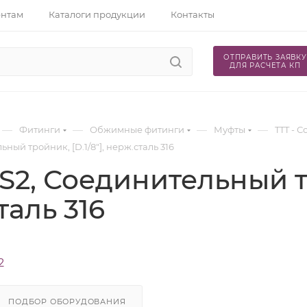
ентам
Каталоги продукции
Контакты
ОТПРАВИТЬ ЗАЯВКУ
ДЛЯ РАСЧЕТА КП
—
—
—
—
Фитинги
Обжимные фитинги
Муфты
TTT - 
ьный тройник, [D.1/8"], нерж.сталь 316
S2, Соединительный тр
таль 316
2
ПОДБОР ОБОРУДОВАНИЯ