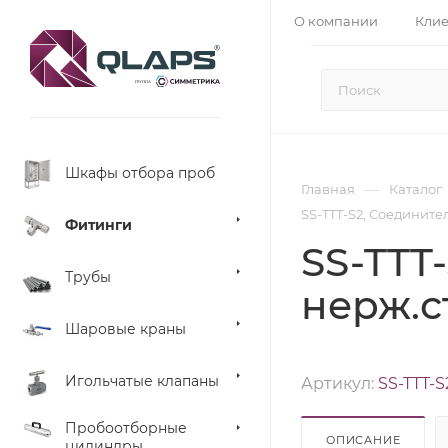
О компании
Кли
Шкафы отбора проб
—
Главная
Каталог
SS-TTT-S2, Соединител
Фитинги
SS-TTT-
Трубы
нерж.с
Шаровые краны
Игольчатые клапаны
Артикул:
SS-TTT-S
Пробоотборные
ОПИСАНИЕ
цилиндры