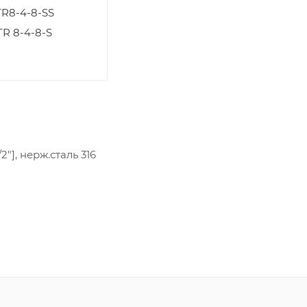
TR8-4-8-SS
R 8-4-8-S
2"], нерж.сталь 316