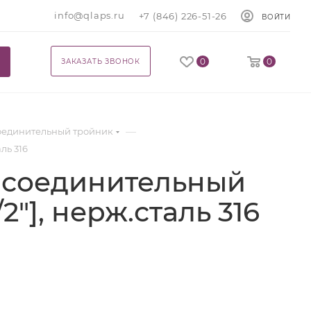
info@qlaps.ru
+7 (846) 226-51-26
ВОЙТИ
0
0
ЗАКАЗАТЬ ЗВОНОК
—
Соединительный тройник
аль 316
й соединительный
1/2"], нерж.сталь 316