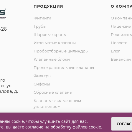
ПРОДУКЦИЯ
О КОМП
Фитинги
О компан
Трубы
Лицензии 
-26
Шаровые краны
Реквизит
Игольчатые клапаны
Новости
Пробоотборные цилиндры
Блог
Клапанные блоки
Вакансии
Предохранительные клапаны
Фильтры
го
Сифоны
а, ул.
лова, д.
Сбросные клапаны
Клапаны с сильфонным
уплотнением
Обратные клапаны
йлы cookie, чтобы улучшить сайт для вас.
СОГЛАС
те, вы даёте согласие на обработку
файлов cookie
.