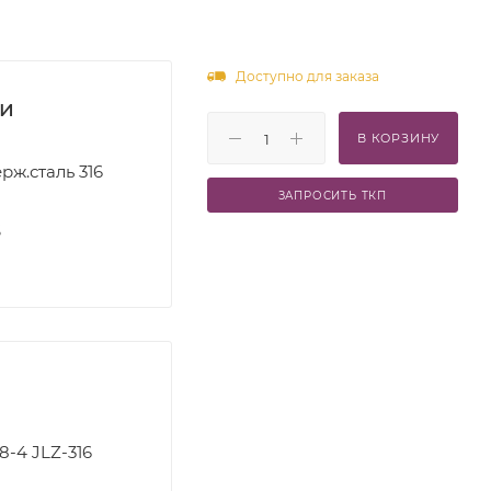
Доступно для заказа
ки
В КОРЗИНУ
рж.сталь 316
ЗАПРОСИТЬ ТКП
S
8-4 JLZ-316