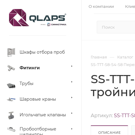
О компании
Кли
Шкафы отбора проб
—
Главная
Каталог
SS-TTT-S8-S4-S8 Перехо
Фитинги
SS-TTT
Трубы
тройник 
Шаровые краны
Игольчатые клапаны
Артикул:
SS-TTT-S
Пробоотборные
ОПИСАНИЕ
цилиндры