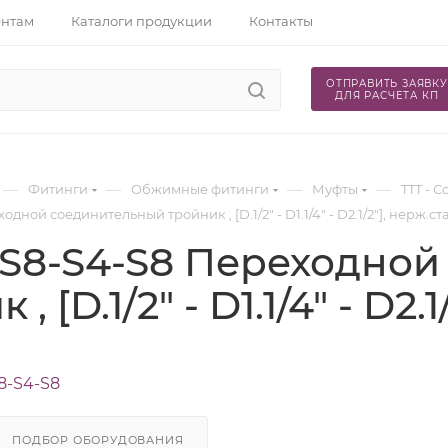
ентам
Каталоги продукции
Контакты
ОТПРАВИТЬ ЗАЯВКУ
ДЛЯ РАСЧЕТА КП
—
—
—
—
Фитинги
Обжимные фитинги
Муфты
TTT - 
дной соединительный тройник , [D.1/2" - D1.1/4" - D2.1/2"], нерж.ст
-S8-S4-S8 Переходно
, [D.1/2" - D1.1/4" - D2.
8-S4-S8
ПОДБОР ОБОРУДОВАНИЯ