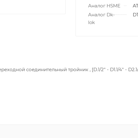
Аналог HSME
A
Аналог Dk-
DT
lok
еходной соединительный тройник , [D.1/2" - D1.1/4" - D2.1/