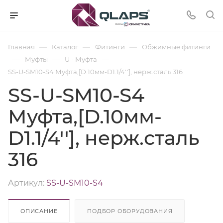
—
—
—
Главная
Каталог
Фитинги
Обжимные фитинги
—
—
—
Муфты
U - Муфта
SS-U-SM10-S4 Муфта,[D.10мм-D1.1/4''], нерж.сталь 316
SS-U-SM10-S4
Муфта,[D.10мм-
D1.1/4''], нерж.сталь
316
Артикул:
SS-U-SM10-S4
ОПИСАНИЕ
ПОДБОР ОБОРУДОВАНИЯ