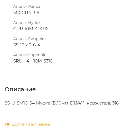
Аналог Parker
M10CU4-316
Аналог Hy-lok
CUR-10M-4-S316
Аналог Swagelok
SS-10M0-6-4
Аналог Superlok
SRU - 4 - 10M-S316
Описание
SS-U-SM10-S4 Муфта,[D.10мм-D1.1/4''], нерж.сталь 316
Доступно для заказа