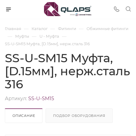
—
—
—
Главная
Каталог
Фитинги
Обжимные фитинги
—
—
—
Муфты
U - Муфта
SS-U-SM15 Муфта, [D.15мм], нерж.сталь 316
SS-U-SM15 Муфта,
[D.15мм], нерж.сталь
316
Артикул:
SS-U-SM15
ОПИСАНИЕ
ПОДБОР ОБОРУДОВАНИЯ