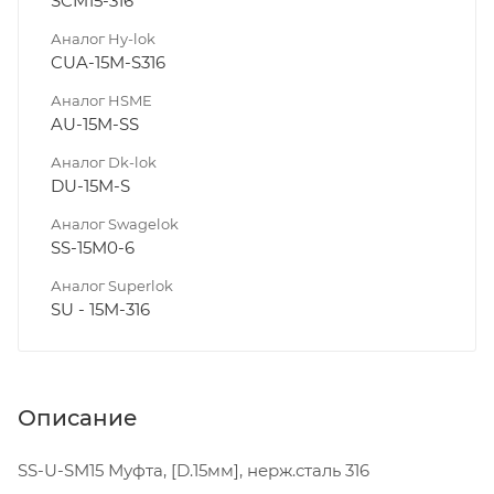
SCM15-316
Аналог Hy-lok
CUA-15M-S316
Аналог HSME
AU-15M-SS
Аналог Dk-lok
DU-15M-S
Аналог Swagelok
SS-15M0-6
Аналог Superlok
SU - 15M-316
Описание
SS-U-SM15 Муфта, [D.15мм], нерж.сталь 316