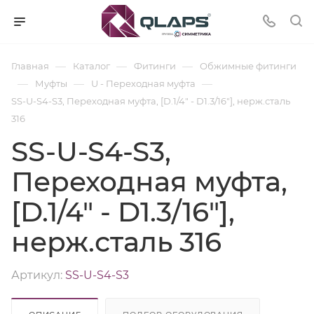
—
—
—
Главная
Каталог
Фитинги
Обжимные фитинги
—
—
—
Муфты
U - Переходная муфта
SS-U-S4-S3, Переходная муфта, [D.1/4" - D1.3/16"], нерж.сталь
316
SS-U-S4-S3,
Переходная муфта,
[D.1/4" - D1.3/16"],
нерж.сталь 316
Артикул:
SS-U-S4-S3