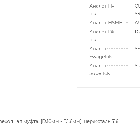
Аналог Hy-
C
lok
S3
Аналог HSME
A
Аналог Dk-
D
lok
Аналог
S
Swagelok
Аналог
SR
Superlok
ходная муфта, [D.10мм - D1.6мм], нерж.сталь 316