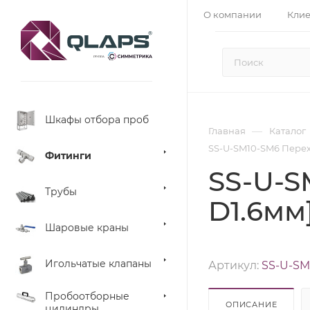
О компании
Кли
Шкафы отбора проб
—
Главная
Каталог
SS-U-SM10-SM6 Перехо
Фитинги
SS-U-S
Трубы
D1.6мм]
Шаровые краны
Игольчатые клапаны
Артикул:
SS-U-SM
Пробоотборные
ОПИСАНИЕ
цилиндры