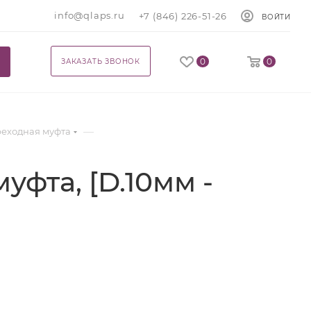
info@qlaps.ru
+7 (846) 226-51-26
ВОЙТИ
0
0
ЗАКАЗАТЬ ЗВОНОК
—
реходная муфта
фта, [D.10мм -