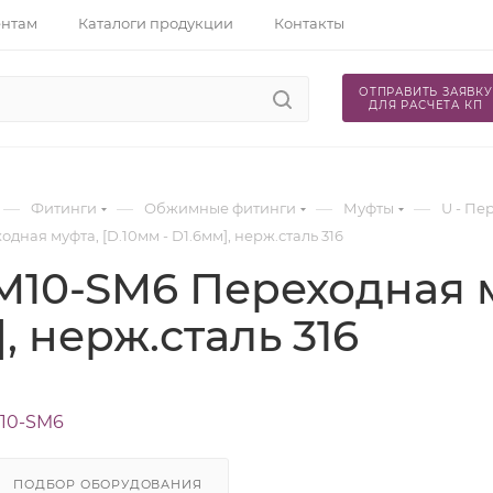
ентам
Каталоги продукции
Контакты
ОТПРАВИТЬ ЗАЯВКУ
ДЛЯ РАСЧЕТА КП
—
—
—
—
Фитинги
Обжимные фитинги
Муфты
U - Пе
дная муфта, [D.10мм - D1.6мм], нерж.сталь 316
M10-SM6 Переходная му
, нерж.сталь 316
10-SM6
ПОДБОР ОБОРУДОВАНИЯ