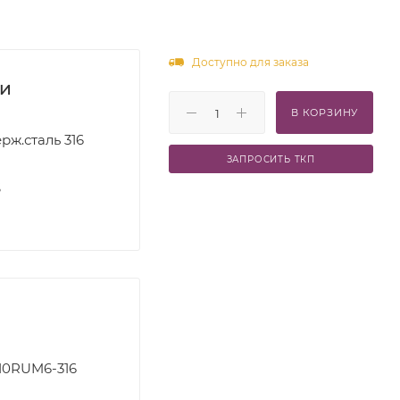
Доступно для заказа
ки
В КОРЗИНУ
рж.сталь 316
ЗАПРОСИТЬ ТКП
S
10RUM6-316