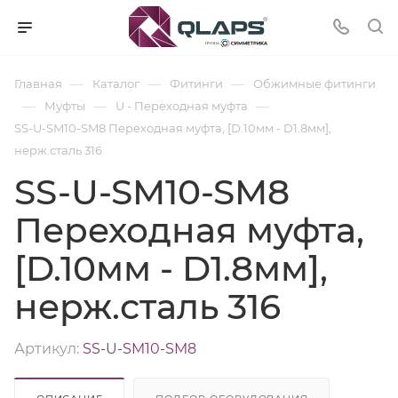
—
—
—
Главная
Каталог
Фитинги
Обжимные фитинги
—
—
—
Муфты
U - Переходная муфта
SS-U-SM10-SM8 Переходная муфта, [D.10мм - D1.8мм],
нерж.сталь 316
SS-U-SM10-SM8
Переходная муфта,
[D.10мм - D1.8мм],
нерж.сталь 316
Артикул:
SS-U-SM10-SM8