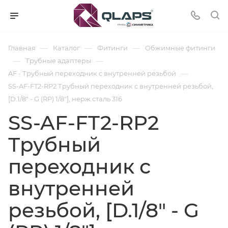
—
—
—
Главная
Каталог
Фитинги
Обжимные фитинги
—
—
Трубные адаптеры
—
AF - Трубный переходник с внутренней резьбой
SS-AF-FT2-RP2 Трубный переходник с внутренней резьбой,
[D.1/8" - G (RP) 1/8"], нерж.сталь 316
SS-AF-FT2-RP2
Трубный
переходник с
внутренней
резьбой, [D.1/8" - G